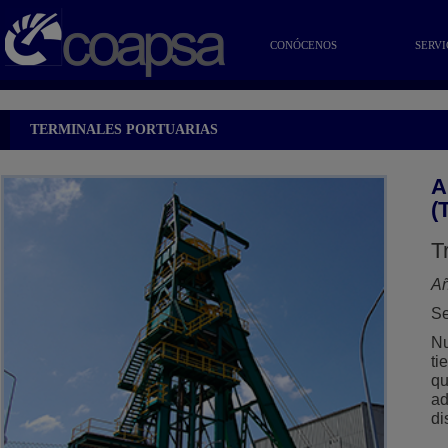
CONÓCENOS
SERVI
TERMINALES PORTUARIAS
A
(
T
A
Se
Nu
ti
qu
ad
di