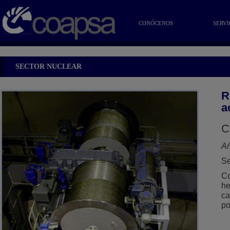
CONÓCENOS
SERVI
SECTOR NUCLEAR
R
a
C
A
Se
Co
he
ca
po